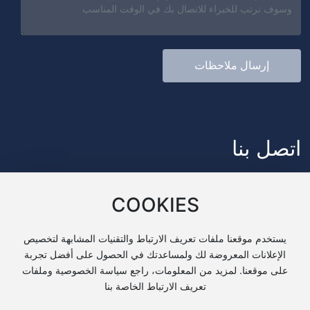
إرسال ملاحظات
اتصل بنا
عنوان: ستة قرية الحصن الحديقة الصناعية ، مدينة فنغدونغ الجديدة ، حي
COOKIES
جديد شيشيان ، مقاطعة شنشي
الهاتف:
+ 86 13991937709
يستخدم موقعنا ملفات تعريف الارتباط والتقنيات المشابهة لتخصيص
عبر الإنترنت:
bingzhijixie@sxbzjx.cn
الإعلانات المعروضة لك ولمساعدتك في الحصول على أفضل تجربة
على موقعنا. لمزيد من المعلومات، راجع سياسة الخصوصية وملفات
تعريف الارتباط الخاصة بنا
Copyright شنشى bingzhi الماكينات والشركة المحدودة