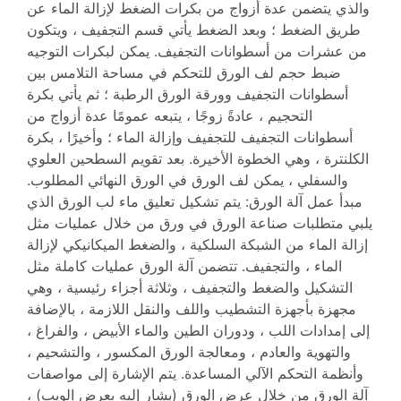
والذي يتضمن عدة أزواج من بكرات الضغط لإزالة الماء عن
طريق الضغط ؛ وبعد الضغط يأتي قسم التجفيف ، ويتكون
من عشرات من أسطوانات التجفيف. يمكن لبكرات التوجيه
ضبط حجم لف الورق للتحكم في مساحة التلامس بين
أسطوانات التجفيف وورقة الورق الرطبة ؛ ثم يأتي بكرة
التحجيم ، عادةً زوجًا ، يتبعه عمومًا عدة أزواج من
أسطوانات التجفيف للتجفيف وإزالة الماء ؛ وأخيرًا ، بكرة
الكلنترة ، وهي الخطوة الأخيرة. بعد تقويم السطحين العلوي
والسفلي ، يمكن لف الورق في الورق النهائي المطلوب.
مبدأ عمل آلة الورق: يتم تشكيل تعليق ماء لب الورق الذي
يلبي متطلبات صناعة الورق في ورق من خلال عمليات مثل
إزالة الماء من الشبكة السلكية ، والضغط الميكانيكي لإزالة
الماء ، والتجفيف. تتضمن آلة الورق عمليات كاملة مثل
التشكيل والضغط والتجفيف ، وثلاثة أجزاء رئيسية ، وهي
مجهزة بأجهزة التشطيب واللف والنقل اللازمة ، بالإضافة
إلى إمدادات اللب ، ودوران الطين والماء الأبيض ، والفراغ ،
والتهوية والعادم ، ومعالجة الورق المكسور ، والتشحيم ،
وأنظمة التحكم الآلي المساعدة. يتم الإشارة إلى مواصفات
آلة الورق من خلال عرض الورق (يشار إليه بعرض الويب) ،