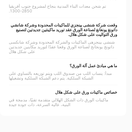
تم شحن معدات البناء المدنية بنجاح لمشروع جنوب أفريقيا
2850-1300.
وقعت شركة شنشى بينجزي للماكينات المحدودة وشركة شانشي
داتونغ يونغانغ لصناعة الورق عقد توريد ماكينتين جديدتين لتصنيع
ورق التواليت على شكل هلال.
شنشى بينجزهى الماكينات والشركة المحدودة وشركة شانكسى
داتونج يونجانج لصناعة الورق وقعتا عقدًا لتوريد مكاينين جديدتين
على شكل هلال
ما هي مبادئ عمل آلة الورق؟
مبدأ: ينساب اللب من صندوق اللب ويتم توزيعه بالتساوي على
الشبكة السلكية. يتم دعم الشبكة السلكية وتشغيلها
خصائص ماكينات ورق على شكل هلال
ماكينات الورق ذات الشكل الهلالي متقدمة تقنيًا، مدمجة في
البنية، عالية السرعة، ذات جودة جيدة