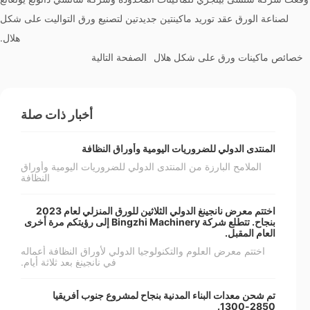
لصناعة الورق عقد توريد ماكينتين جديدتين لتصنيع ورق التواليت على شكل
هلال.
خصائص ماكينات ورق على شكل هلال
الصفحة التالية
أخبار ذات صلة
المنتدى الدولي للضروريات اليومية وأوراق النظافة
الملامح البارزة من المنتدى الدولي للضروريات اليومية وأوراق
النظافة
اختتم معرض نانجينغ الدولي الثلاثين للورق المنزلي لعام 2023
بنجاح. تتطلع شركة Bingzhi Machinery إلى رؤيتكم مرة أخرى
العام المقبل.
اختتم معرض العلوم والتكنولوجيا الدولي لأوراق النظافة أعماله
في نانجينغ بعد ثلاثة أيام.
تم شحن معدات البناء المدنية بنجاح لمشروع جنوب أفريقيا
2850-1300.