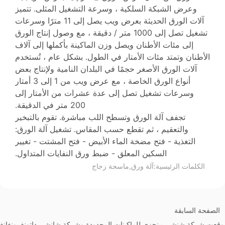
وعرض الشبكة السلكية ، وسرعة التشغيل المثلى. تتميز
آلات الورق الحديثة بعرض ويب يصل إلى 11 مترًا وسرعات
تشغيل تصل إلى 1000 متر / دقيقة ، مع وصول إنتاج الورق
إلى مئات الأطنان ويصل وزن الماكينة بأكملها إلى آلاف
الأطنان وتمتد مئات الأمتار في الطول. بشكل عام ، تُستخدم
آلات الورق الأصغر حجمًا في البلدان النامية ولإنتاج بعض
أنواع الورق الخاصة ، مع عرض ويب من 1 إلى 3 أمتار
وسرعات تشغيل تصل إلى عدة عشرات من الأمتار إلى
200 متر في الدقيقة.
تجفف آلة الورق وتسطح اللب مباشرة. تقوم بالتبخير
والتعقيم ، ثم تقطع حسب المقاس. تشغيل آلة الورق:
التغذية - فتح مضخة الماء الأبيض - فتح المشتت - تغيير
السكين المعلق - ضبط ورق النفايات المتداول.
الكلمات الرئيسية:
آلة ورق,ماسحة زجاج
الصفحة السابقة
وقعت شركة شنشى بينجزي للماكينات المحدودة وشركة شانشي داتونغ يونغانغ