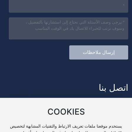
إرسال ملاحظات
اتصل بنا
عنوان: ستة قرية الحصن الحديقة الصناعية ، مدينة فنغدونغ الجديدة ، حي
COOKIES
جديد شيشيان ، مقاطعة شنشي
الهاتف:
+ 86 13991937709
يستخدم موقعنا ملفات تعريف الارتباط والتقنيات المشابهة لتخصيص
عبر الإنترنت:
bingzhijixie@sxbzjx.cn