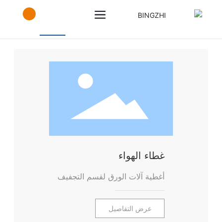
المنتجات والخدمات
صناعة الورق
صندوق التدفق
غطاء الهواء
المع
غطاء الهواء
أغطية آلات الورق لقسم التجفيف
عرض التفاصيل