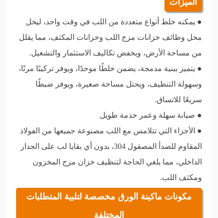
الميزات
● يمكنه خلط أنواع متعددة من اللب في وقت واحد، ليحل
محل وظائف خزانات مزج اللب وخزانات المكثف، مما يقلل
من مساحة الأرض، ويخفض تكاليف الاستثمار والتشغيل.
● يتميز ببنية مدمجة، يضمن خلطًا موحدًا، ويوفر تركيبًا مرنًا،
وسهولة التنظيف، ويحتل مساحة صغيرة، ويوفر ضبطًا
سريعًا للاتساق.
● صيانة سهلة وعمر خدمة طويل
● الأجزاء التي تتلامس مع اللب مصنوعة جميعها من الفولاذ
المقاوم للصدأ المصقول 304، بدون أي بقايا لب على الجدار
الداخلي، مما يلغي الحاجة لتنظيف خزان مزج المخزون
ومكثف اللب.
مكونات ماكينة الورق مخصصة لتلبية المتطلبات
المختلفة