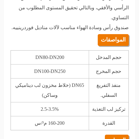
الرأسي والأفقي، وبالتالي تحقيق المستوى المطلوب من
التساوي.
صندوق رأس وسادة الهواء مناسب لآلات مناديل فوردرينييه.
المواصفات
حجم المدخل
DN80-DN200
حجم المخرج
DN100-DN250
منفذ التفريغ
DN65 (خلاط مخزون لب ديناميكي
السفلي.
وساكن)
تركيز لب التغذية
2.5-3.5%
القدرة
160-200 م³/س