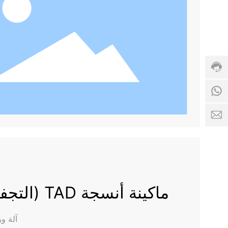
الخط
الساخن
لخدمة
العملاء:
8613991937709
مواعد
الخدمة:
13991937709
8:00
-
18:00
13991937709@163.com
ماكينة أنسجة TAD (التجفيف عبر الهواء)
آلة و